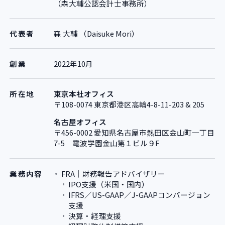
（森大輔公認会計士事務所）
代表者
森 大輔 （Daisuke Mori）
創業
2022年10月
所在地
東京本社オフィス
〒108-0074 東京都港区高輪4-8-11-203 & 205
名古屋オフィス
〒456-0002 愛知県名古屋市熱田区金山町一丁目
7-5 電波学園金山第１ビル９F
業務内容
FRA｜財務報告アドバイザリー
IPO支援（米国・国内）
IFRS／US-GAAP／J-GAAPコンバージョン
支援
決算・経理支援