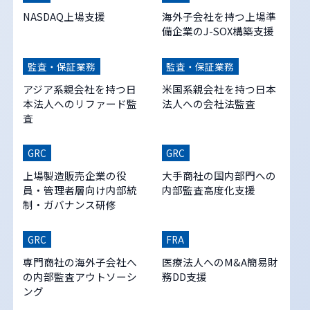
NASDAQ上場支援
海外子会社を持つ上場準
備企業のJ-SOX構築支援
監査・保証業務
監査・保証業務
アジア系親会社を持つ日
米国系親会社を持つ日本
本法人へのリファード監
法人への会社法監査
査
GRC
GRC
上場製造販売企業の役
大手商社の国内部門への
員・管理者層向け内部統
内部監査高度化支援
制・ガバナンス研修
GRC
FRA
専門商社の海外子会社へ
医療法人へのM&A簡易財
の内部監査アウトソーシ
務DD支援
ング