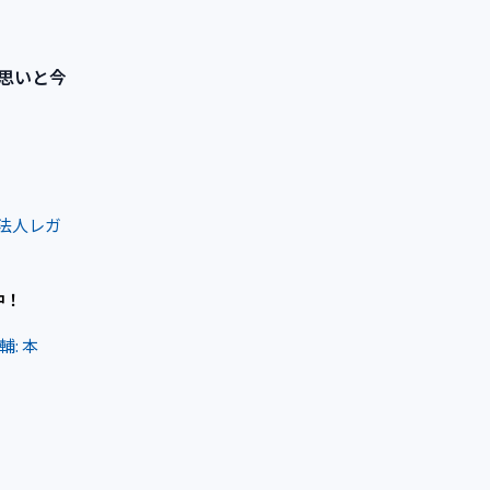
思いと今
士法人レガ
中！
輔: 本