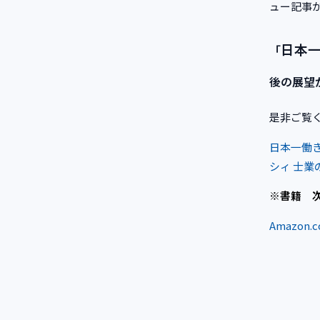
ュー記事
日本一
「
後の展望
是非ご覧
日本一働き
シィ 士
※書籍 
Amazon