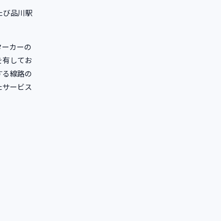
たび品川駅
ターカーの
を有してお
する線路の
たサービス