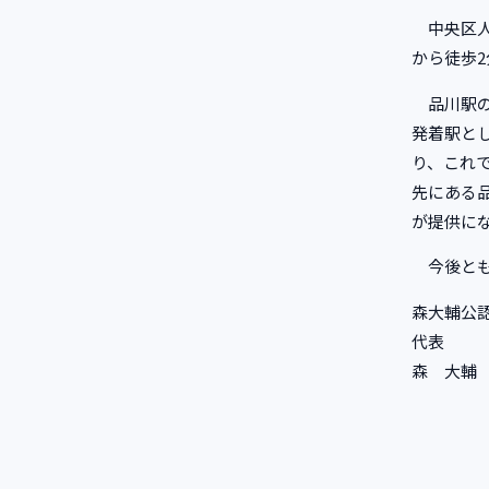
中央区人
から徒歩
品川駅の
発着駅と
り、これ
先にある
が提供に
今後とも
森大輔公
代表
森 大輔