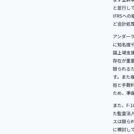
と並行して
IFRS
ど会計処
アンダー
に知名度
国上場支
存在が重
限られる
す。また
担と手数
ため、準
また、F-
た監査法
スは限ら
に検討し