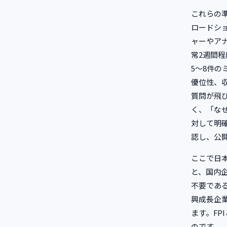
これらの準
ロードシ
ャーやア
常2週間
5〜8件
優位性、
質問が飛
く、「な
対して明
認し、公
ここで日
と、国内
不要であ
興成長企
ます。FP
のです。