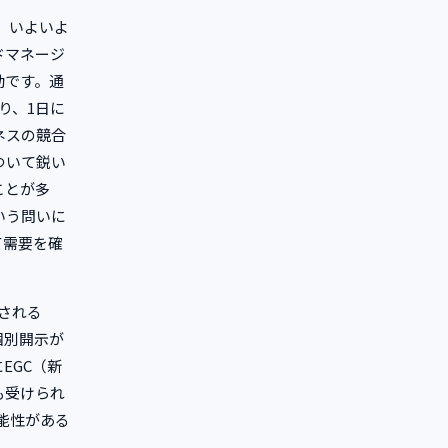
、いよいよ
ドマネージ
動です。通
り、1日に
ネスの競合
ついて鋭い
ことが多
いう問いに
て需要を確
。
される
個別開示が
EGC（新
も受けられ
能性がある