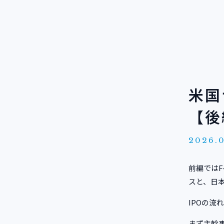
米国
【後
2026.
前編では
スと、日
IPOの流
まず主幹