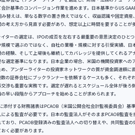
会計基準のコンバージョン作業を進めます。日本基準からUS GAA
への組み替えは、単なる数字の置き換えではなく、収益認識や固定資産
理の考え方から見直す必要があり、想定以上に時間を要することが
ライターの選定は、IPOの成否を左右する最重要の意思決定のひと
や規模で選ぶのではなく、自社の業種・規模に対する引受実績、日
援の経験、そして上場後も継続してカバレッジを提供してくれるア
要な選定基準になります。日本企業の場合、米国の機関投資家への
ため、アンダーライターの投資家ネットワークの質が資金調達額に
複数の証券会社にブックランナーを依頼するケースも多く、それぞ
料交渉も重要な実務です。選定が遅れるとスケジュール全体が後ろ
備の早い段階からアプローチを始めることが求められます。
1に添付する財務諸表はPCAOB（米国公開会社会計監視委員会）基
人による監査が必要です。日本の監査法人がそのままPCAOB監査を
れており、PCAOB登録済みの監査法人への切り替えや、共同監査の
ておく必要があります。