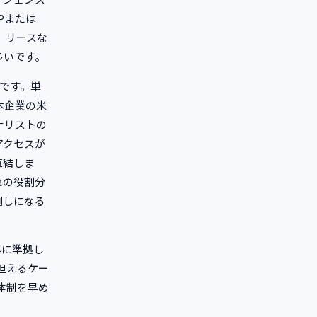
Pまたは
、リースな
多いです。
つです。単
本企業の米
ナリストの
アクセスが
直結しま
れの役割分
倒しになる
準に準拠し
担えるケー
体制を早め