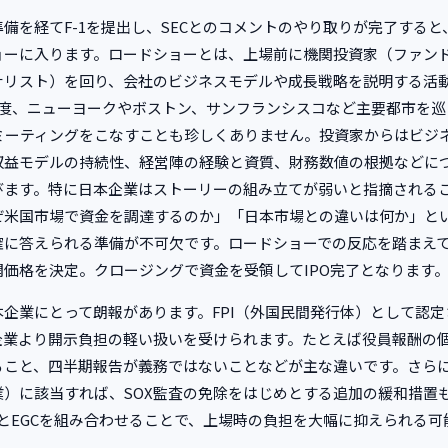
備を経てF-1を提出し、SECとのコメントのやり取りが完了すると
ョーに入ります。ロードショーとは、上場前に機関投資家（ファン
ナリスト）を回り、会社のビジネスモデルや成長戦略を説明する活
程度、ニューヨークやボストン、サンフランシスコなど主要都市を巡
のミーティングをこなすことも珍しくありません。投資家からはビジ
収益モデルの持続性、経営陣の経験と資質、財務数値の根拠などに
びます。特に日本企業はストーリーの組み立てが弱いと指摘される
ぜ米国市場で資金を調達するのか」「日本市場との違いは何か」と
確に答えられる準備が不可欠です。ロードショーでの反応を踏まえ
開価格を決定。クロージングで資金を受領してIPO完了となります
本企業にとって朗報があります。FPI（外国民間発行体）として認定
企業より開示負担の軽い扱いを受けられます。たとえば役員報酬の
ること、四半期報告が義務ではないことなどが主な違いです。さらに
業）に該当すれば、SOX監査の免除をはじめとする追加の緩和措置
IとEGCを組み合わせることで、上場時の負担を大幅に抑えられる可