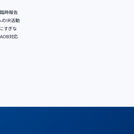
（臨時報告
のIR活動
にすぎな
AOB対応
。