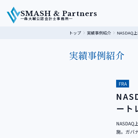
SMASH & Partners
森大輔公認会計士事務所
トップ
実績事例紹介
NASDA
実績事例紹介
FRA
NA
ート
NASD
施。ガバ