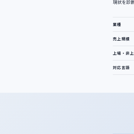
現状を診
業種
売上規模
上場・非
対応言語