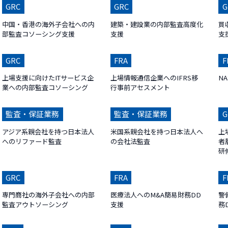
GRC
GRC
G
中国・香港の海外子会社への内
建築・建設業の内部監査高度化
買
部監査コソーシング支援
支援
支
GRC
FRA
F
上場支援に向けたITサービス企
上場情報通信企業へのIFRS移
N
業への内部監査コソーシング
行事前アセスメント
監査・保証業務
監査・保証業務
G
アジア系親会社を持つ日本法人
米国系親会社を持つ日本法人へ
上
へのリファード監査
の会社法監査
者
研
GRC
FRA
F
専門商社の海外子会社への内部
医療法人へのM&A簡易財務DD
警
監査アウトソーシング
支援
務