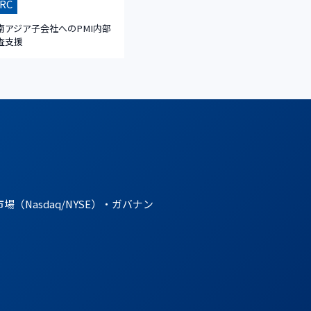
RC
南アジア子会社へのPMI内部
査支援
。
asdaq/NYSE）・ガバナン