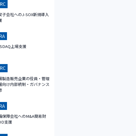
RC
収子会社へのJ-SOX新規導入
援
RA
ASDAQ上場支援
RC
場製造販売企業の役員・管理
層向け内部統制・ガバナンス
修
RA
備保障会社へのM&A簡易財
DD支援