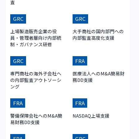
査
GRC
GRC
上場製造販売企業の役
大手商社の国内部門への
員・管理者層向け内部統
内部監査高度化支援
制・ガバナンス研修
GRC
FRA
専門商社の海外子会社へ
医療法人へのM&A簡易財
の内部監査アウトソーシ
務DD支援
ング
FRA
FRA
警備保障会社へのM&A簡
NASDAQ上場支援
易財務DD支援
FRA
GRC