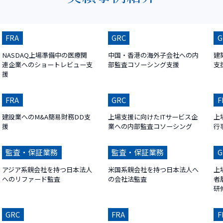
FRA
GRC
G
NASDAQ上場準備中の医療関
中国・香港の海外子会社への内
建
連企業へのショートレビュー支
部監査コソーシング支援
支
援
FRA
GRC
F
建設業へのM&A簡易財務DD支
上場支援に向けたITサービス企
上
援
業への内部監査コソーシング
行
監査・保証業務
監査・保証業務
G
アジア系親会社を持つ日本法人
米国系親会社を持つ日本法人へ
上
へのリファード監査
の会社法監査
者
研
GRC
FRA
F