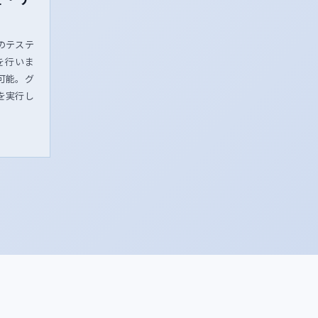
のテステ
を行いま
可能。グ
を実行し