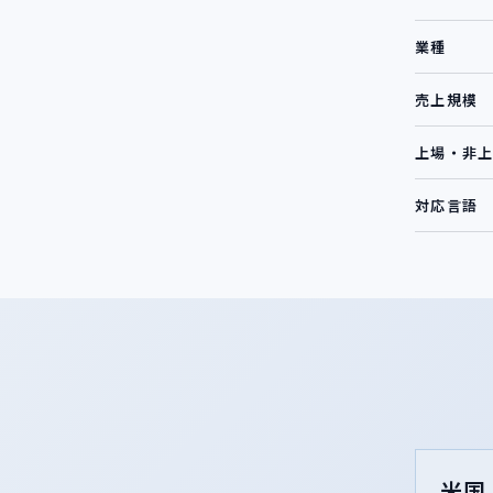
業種
売上規模
上場・非
対応言語
米国