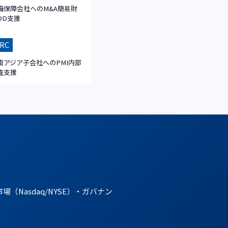
備保障会社へのM&A簡易財
DD支援
RC
南アジア子会社へのPMI内部
査支援
。
asdaq/NYSE）・ガバナン