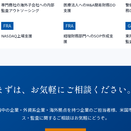
専門商社の海外子会社への内部
医療法人へのM&A簡易財務DD
警
監査アウトソーシング
支援
務
FRA
FRA
G
NASDAQ上場支援
経理財務部門へのSOP作成支
東
援
監
まずは、お気軽にご相談ください
中の企業・外資系企業・海外拠点を持つ企業のご担当者様、米国市場（N
ス・監査に関するご相談はお気軽にどうぞ。