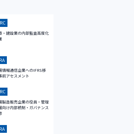
RC
築・建設業の内部監査高度化
援
RA
場情報通信企業へのIFRS移
事前アセスメント
RC
場製造販売企業の役員・管理
層向け内部統制・ガバナンス
修
RA