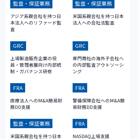
監査・保証業務
監査・保証業務
アジア系親会社を持つ日
米国系親会社を持つ日本
本法人へのリファード監
法人への会社法監査
査
GRC
GRC
上場製造販売企業の役
専門商社の海外子会社へ
員・管理者層向け内部統
の内部監査アウトソーシ
制・ガバナンス研修
ング
FRA
FRA
医療法人へのM&A簡易財
警備保障会社へのM&A簡
務DD支援
易財務DD支援
監査・保証業務
FRA
米国系親会社を持つ日本
NASDAQ上場支援