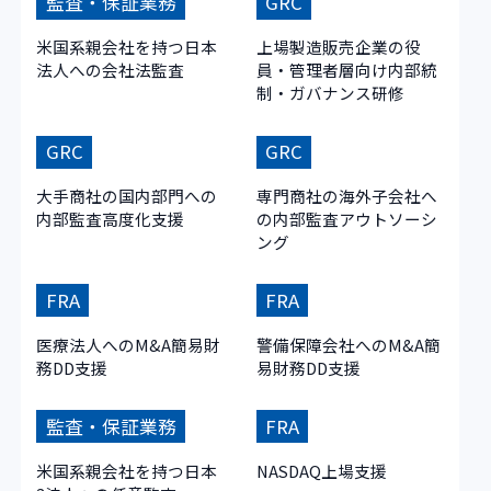
監査・保証業務
GRC
米国系親会社を持つ日本
上場製造販売企業の役
法人への会社法監査
員・管理者層向け内部統
制・ガバナンス研修
GRC
GRC
大手商社の国内部門への
専門商社の海外子会社へ
内部監査高度化支援
の内部監査アウトソーシ
ング
FRA
FRA
医療法人へのM&A簡易財
警備保障会社へのM&A簡
務DD支援
易財務DD支援
監査・保証業務
FRA
米国系親会社を持つ日本
NASDAQ上場支援