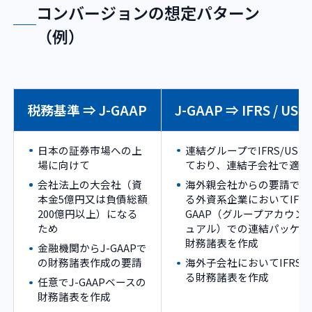
コンバージョンの想定パターン
（例）
税務基準 ⇒ J-GAAP
J-GAAP ⇒ IFRS / US-
日本の証券市場への上
連結グループでIFRS/US-
場に向けて
ており、連結子会社で適用
会社法上の大会社（資
海外親会社からの要請で、
本金5億円又は負債総額
る外資系企業においてIFRS/
200億円以上）になる
GAAP（グループアカウン
ため
ュアル）での連結パッケー
財務諸表を作成
金融機関からJ-GAAPで
の財務諸表作成の要請
海外子会社においてIFRS/U
る財務諸表を作成
任意でJ-GAAPベースの
財務諸表を作成